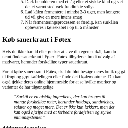
Dæk beholderen med et låg eller et stykke klud og sæt
det et varmt sted væk fra direkte sollys
Lad kålen fermentere i mindst 2-3 uger, men længere
tid vil give en mere intens smag
Når fermenteringsprocessen er færdig, kan surkålen
opbevares i køleskabet i op til 6 måneder
Køb sauerkraut i Føtex
Hvis du ikke har tid eller ønsker at lave din egen surkål, kan du
nemt finde sauerkraut i Føtex. Føtex tilbyder et bredt udvalg af
madvarer, herunder forskellige typer sauerkraut.
For at købe sauerkraut i Føtex, skal du blot besøge deres butik og gå
til frugt og grønt-afdelingen eller finde det i kølemontrene. Du kan
også tjekke deres online hjemmeside for at se hvilke mærker og
varianter de har tilgængelige.
“Surkål er en alsidig ingrediens, der kan bruges til
mange forskellige retter, herunder hotdogs, sandwiches,
salater og meget mere. Det er ikke kun lækkert, men det
kan også hjælpe med at forbedre fordøjelsen og styrke
immunsystemet.”