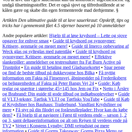
undgå tilsætningsstoffer. Det er også sjovt og tilfredsstillende at se
kålen gære og skabe din egen fermenterede mad derhjemme. §
Artiklen Den ultimative guide til at lave sauerkraut: Opskrift, tips og
tricks har i gennemsnit fået
4.5
stjerner baseret på
10
anmeldelser
Andre populære artikler:
Hjælp til at løse krydsord – Lette og sjove
opgaver for enhver smag
•
Guide til krydsord og synonymer:
Kritisere, genmæle og meget mere!
•
Guide til Imerco opbevaring af
Weck glas og sylteglas med patentlåg
•
Guide til krydsord og
synonymer: Kritisere, genmæle og meget mere!
•
Effektive
slankepiller: anmeldelser og testresultater fra Fat Burn Active på
Trustpilot
•
En guide til betaling med Gladsaxekortet
•
Spar penge
og find de bedste tilbud på dukkevogne hos Bilka
•
Få nyttig
information om Fakta på Finsensvej, åbningstider på Frederiksberg
og beliggenheden af Fakta på Peter Bangs Vej 24
•
Guide: Køb
reglar og spærtræ i størrelse 45×145 hos Jem og Fix
•
Netto i Årslev
og Brabrand: Din guide til gode tilbud og indkøbsoplevelser
•
Guide
til VLTJ-tekster, Tørfisk VLTJ og Tørfisks YouTube
•
Guide til Køb
af Krydsfiner hos Bauhaus: Trailerbund, Vandfast Krydsfiner og
mere
•
Få styr på din filodej og forårsrulleplader: Hvor kan du købe
dem?
•
Få hjælp til at navigere i Først til verdens ende – sæson 1, 2
og 3, samt deltagerinformation og alt om Rejsen til verdens ende på
TV2
•
Vejret i Kongens Lyngby: DMI vejrudsigt og mere
information
•
Guide til Gorms Takeaway: Gorms Pizza Menu og