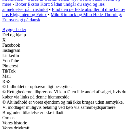
mere
•
Boxer Ekstra Kort: Sådan undgår du snyd og læs
anmeldelser på Trustpilot
•
Find den perfekte afspiller til dine behov
hos Elgiganten og Føtex
•
Milo Kinnock og Milo Helle Thorning:
En oversigt på dansk
Bygge Leder
Del og hjælp
X
Facebook
Instagram
LinkedIn
YouTube
Pinterest
TikTok
Mail
RSS
© Indholdet er ophavsretligt beskyttet.
© Rettighederne tilhører os. Vi kan få en lille andel af salget, hvis du
køber via links på denne hjemmeside.
© Alt indhold er vores ejendom og må ikke bruges uden samtykke.
Vi modtager muligvis betaling ved køb via samarbejdspartnere.
Brug uden tilladelse er ikke tilladt.
Om os
Vores historie
Vores drivkraft