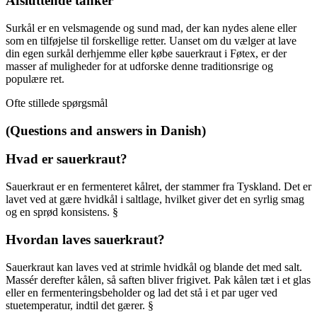
Afsluttende tanker
Surkål er en velsmagende og sund mad, der kan nydes alene eller
som en tilføjelse til forskellige retter. Uanset om du vælger at lave
din egen surkål derhjemme eller købe sauerkraut i Føtex, er der
masser af muligheder for at udforske denne traditionsrige og
populære ret.
Ofte stillede spørgsmål
(Questions and answers in Danish)
Hvad er sauerkraut?
Sauerkraut er en fermenteret kålret, der stammer fra Tyskland. Det er
lavet ved at gære hvidkål i saltlage, hvilket giver det en syrlig smag
og en sprød konsistens. §
Hvordan laves sauerkraut?
Sauerkraut kan laves ved at strimle hvidkål og blande det med salt.
Massér derefter kålen, så saften bliver frigivet. Pak kålen tæt i et glas
eller en fermenteringsbeholder og lad det stå i et par uger ved
stuetemperatur, indtil det gærer. §