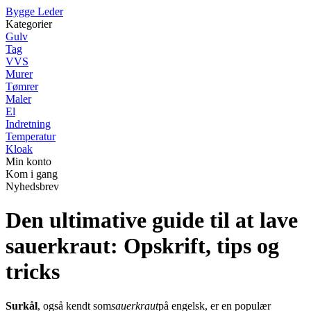
Bygge Leder
Kategorier
Gulv
Tag
VVS
Murer
Tømrer
Maler
El
Indretning
Temperatur
Kloak
Min konto
Kom i gang
Nyhedsbrev
Den ultimative guide til at lave
sauerkraut: Opskrift, tips og
tricks
Surkål
, også kendt som
sauerkraut
på engelsk, er en populær