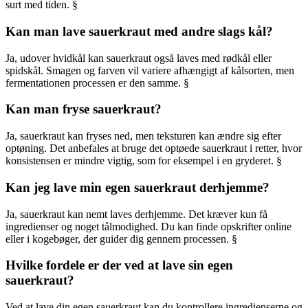
surt med tiden. §
Kan man lave sauerkraut med andre slags kål?
Ja, udover hvidkål kan sauerkraut også laves med rødkål eller
spidskål. Smagen og farven vil variere afhængigt af kålsorten, men
fermentationen processen er den samme. §
Kan man fryse sauerkraut?
Ja, sauerkraut kan fryses ned, men teksturen kan ændre sig efter
optøning. Det anbefales at bruge det optøede sauerkraut i retter, hvor
konsistensen er mindre vigtig, som for eksempel i en gryderet. §
Kan jeg lave min egen sauerkraut derhjemme?
Ja, sauerkraut kan nemt laves derhjemme. Det kræver kun få
ingredienser og noget tålmodighed. Du kan finde opskrifter online
eller i kogebøger, der guider dig gennem processen. §
Hvilke fordele er der ved at lave sin egen
sauerkraut?
Ved at lave din egen sauerkraut kan du kontrollere ingredienserne og