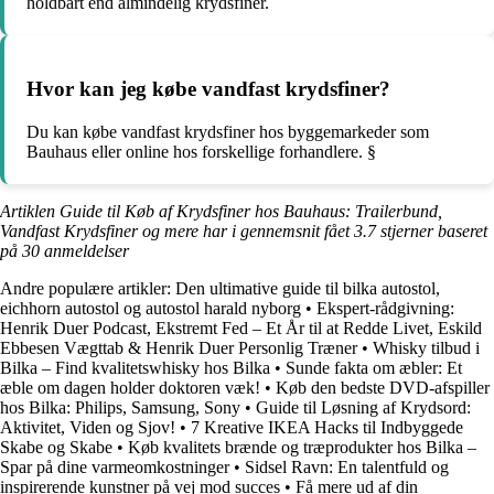
holdbart end almindelig krydsfiner.
Hvor kan jeg købe vandfast krydsfiner?
Du kan købe vandfast krydsfiner hos byggemarkeder som
Bauhaus eller online hos forskellige forhandlere. §
Artiklen Guide til Køb af Krydsfiner hos Bauhaus: Trailerbund,
Vandfast Krydsfiner og mere har i gennemsnit fået
3.7
stjerner baseret
på
30
anmeldelser
Andre populære artikler:
Den ultimative guide til bilka autostol,
eichhorn autostol og autostol harald nyborg
•
Ekspert-rådgivning:
Henrik Duer Podcast, Ekstremt Fed – Et År til at Redde Livet, Eskild
Ebbesen Vægttab & Henrik Duer Personlig Træner
•
Whisky tilbud i
Bilka – Find kvalitetswhisky hos Bilka
•
Sunde fakta om æbler: Et
æble om dagen holder doktoren væk!
•
Køb den bedste DVD-afspiller
hos Bilka: Philips, Samsung, Sony
•
Guide til Løsning af Krydsord:
Aktivitet, Viden og Sjov!
•
7 Kreative IKEA Hacks til Indbyggede
Skabe og Skabe
•
Køb kvalitets brænde og træprodukter hos Bilka –
Spar på dine varmeomkostninger
•
Sidsel Ravn: En talentfuld og
inspirerende kunstner på vej mod succes
•
Få mere ud af din