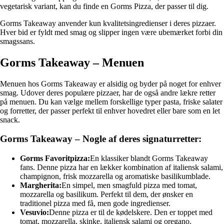
vegetarisk variant, kan du finde en Gorms Pizza, der passer til dig.
Gorms Takeaway anvender kun kvalitetsingredienser i deres pizzaer.
Hver bid er fyldt med smag og slipper ingen være ubemærket forbi din
smagssans.
Gorms Takeaway – Menuen
Menuen hos Gorms Takeaway er alsidig og byder på noget for enhver
smag. Udover deres populære pizzaer, har de også andre lækre retter
på menuen. Du kan vælge mellem forskellige typer pasta, friske salater
og forretter, der passer perfekt til enhver hovedret eller bare som en let
snack.
Gorms Takeaway – Nogle af deres signaturretter:
Gorms Favoritpizza:
En klassiker blandt Gorms Takeaway
fans. Denne pizza har en lækker kombination af italiensk salami,
champignon, frisk mozzarella og aromatiske basilikumblade.
Margherita:
En simpel, men smagfuld pizza med tomat,
mozzarella og basilikum. Perfekt til dem, der ønsker en
traditionel pizza med få, men gode ingredienser.
Vesuvio:
Denne pizza er til de kødelskere. Den er toppet med
tomat, mozzarella, skinke, italiensk salami og oregano.