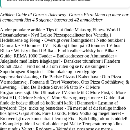
Artiklen Guide til Gorm’s Takeaway: Gorm’s Pizza Menu og mere har
i gennemsnit fået
4.5
stjerner baseret på
42
anmeldelser
Andre populære artikler:
Tips til at finde Matas og Fitness World i
Slotsarkaderne
•
Nyd Lækre Pizzaspecialiteter hos Venedig i
Hedehusene og Fløng
•
Oversigt over åbningstider i Netto butikker i
Danmark
•
70 tommer TV – Køb og tilbud på 70 tommer TV hos
Bilka
•
Whisky tilbud i Bilka – Find kvalitetswhisky hos Bilka
•
Guide: REMA 1000 Tønder – Butiksadresser og Åbningstider
•
Juleglæde med lækre islagkager!
•
Danskere triumferer i Flandern
Rundt 2022 – Find ud af alt om ruten og se tv-dækningen!
•
Superbrugsen Ringsted – Din lokale og bæredygtige
supermarkedsløsning
•
De Bedste Pizzas i København: Otto Pizza
Værnedamsvej, Fontana di Trevi Vesterbro, Otto Pizza Godthåbsvej &
Levering – Find De Bedste Skiver På Otto P
•
C More
Programoversigt: Din Ultimative TV-Guide til C More First, C More
First HD, C More Series, C More Stars og meget mere
•
Guide til at
finde de bedste tilbud på koffeinfri kaffe i Danmark
•
Løsning af
krydsord: Tips, tricks og benædere
•
Få mest ud af dit festlige indkøb
hos føtex: Gajol shots, Pure Lakrids, Føtex Vodka og meget mere!
•
En oversigt over koncentrat i Jem og Fix – Køb billigt ukrudtsmiddel!
•
Komplet guide til vejrforholdene på Malta: Temperaturer og klima
året rundt
•
Vejret i Rødovre – Vejrudsigt, prognose og mere
•