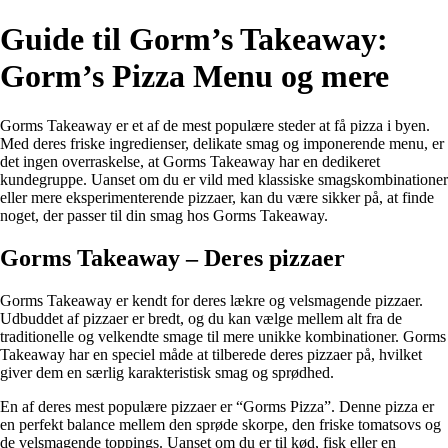
Guide til Gorm’s Takeaway:
Gorm’s Pizza Menu og mere
Gorms Takeaway er et af de mest populære steder at få pizza i byen.
Med deres friske ingredienser, delikate smag og imponerende menu, er
det ingen overraskelse, at Gorms Takeaway har en dedikeret
kundegruppe. Uanset om du er vild med klassiske smagskombinationer
eller mere eksperimenterende pizzaer, kan du være sikker på, at finde
noget, der passer til din smag hos Gorms Takeaway.
Gorms Takeaway – Deres pizzaer
Gorms Takeaway er kendt for deres lækre og velsmagende pizzaer.
Udbuddet af pizzaer er bredt, og du kan vælge mellem alt fra de
traditionelle og velkendte smage til mere unikke kombinationer. Gorms
Takeaway har en speciel måde at tilberede deres pizzaer på, hvilket
giver dem en særlig karakteristisk smag og sprødhed.
En af deres mest populære pizzaer er “Gorms Pizza”. Denne pizza er
en perfekt balance mellem den sprøde skorpe, den friske tomatsovs og
de velsmagende toppings. Uanset om du er til kød, fisk eller en