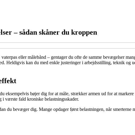
lser – sådan skåner du kroppen
 vaterpas eller målebånd – gentager du ofte de samme bevægelser mange
ed. Heldigvis kan du med enkle justeringer i arbejdsstilling, teknik og 
effekt
u eksempelvis bøjer dig for at måle, strækker armen ud for at markere
 i værste fald kroniske belastningsskader.
ordan du bevæger dig. Mange opdager først belastningen, når smerterne me