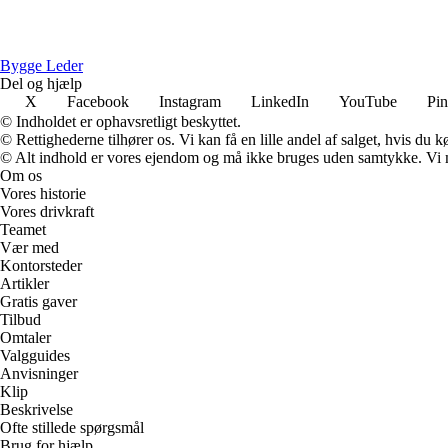
Bygge Leder
Del og hjælp
X
Facebook
Instagram
LinkedIn
YouTube
Pin
© Indholdet er ophavsretligt beskyttet.
© Rettighederne tilhører os. Vi kan få en lille andel af salget, hvis du
© Alt indhold er vores ejendom og må ikke bruges uden samtykke. Vi mod
Om os
Vores historie
Vores drivkraft
Teamet
Vær med
Kontorsteder
Artikler
Gratis gaver
Tilbud
Omtaler
Valgguides
Anvisninger
Klip
Beskrivelse
Ofte stillede spørgsmål
Brug for hjælp