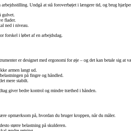
n arbejdsstilling. Undgå at stå foroverbøjet i længere tid, og brug hjælp
å gulvet.
ve flader.
kal ned i niveau.
r forskel i løbet af en arbejdsdag.
rumenter er designet med ergonomi for øje – og det kan betale sig at væ
række armen langt ud.
elastningen på fingre og håndled.
et mere stabilt.
dtag giver bedre kontrol og mindre træthed i hånden.
t være opmærksom på, hvordan du bruger kroppen, når du måler.
esto større belastning på skulderen.
 skal ændre retning.