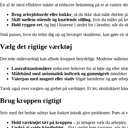
En af de mest effektive måder at reducere belastning på er at variere di
Brug arbejdsborde eller bukke
, så du ikke skal måle direkte p
Skift mellem stående og knælende stilling
, hvis du måler på la
Hold ryggen ret
, og bøj i knæene i stedet for i lænden, når du s
Små pauser, hvor du retter dig op og bevæger skuldrene, kan gøre en sto
Vælg det rigtige værktøj
Det rette måleværktøj kan aflaste kroppen betydeligt. Moderne måleinst
Laserafstandsmålere
reducerer behovet for at bøje sig eller st
Målebånd med automatisk indtræk og gummigreb
mindsker b
Vaterpas med magnet eller stativ
frigør hænderne og gør arbejd
Tænk også over vægten og grebet på værktøjet. Et let, skridsikkert hån
Brug kroppen rigtigt
Selv med det bedste udstyr kan forkert teknik give problemer. Prøv a
Hold værktøjet tæt på kroppen
– jo længere væk du arbejder, d
Undgå at vride håndleddet
– flyt i stedet hele kroppen, når du