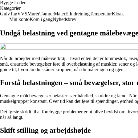
Bygge Leder
Kategorier
Gulv
Tag
VVS
Murer
Tømrer
Maler
El
Indretning
Temperatur
Kloak
Min konto
Kom i gang
Nyhedsbrev
Undgå belastning ved gentagne målebevæge
Når du arbejder med måleværktøj – hvad enten det er tommestok, laser,
små, ensartede bevægelser føre til overbelastning af muskler, sener og l
guide til, hvordan du skåner kroppen, når du måler igen og igen.
Forstå belastningen – små bevægelser, stor 
Gentagne målebevægelser belaster især håndled, skuldre og lænd. Når d
muskelgrupper konstant. Over tid kan det føre til spændinger, ømhed og
Det første skridt til at forebygge problemer er at blive bevidst om, hv
når så langt.
Skift stilling og arbejdshøjde