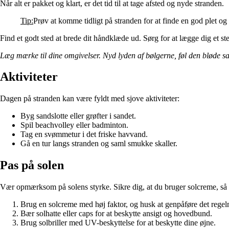
Når alt er pakket og klart, er det tid til at tage afsted og nyde stranden.
Tip:
Prøv at komme tidligt på stranden for at finde en god plet 
Find et godt sted at brede dit håndklæde ud. Sørg for at lægge dig et s
Læg mærke til dine omgivelser. Nyd lyden af bølgerne, føl den bløde sa
Aktiviteter
Dagen på stranden kan være fyldt med sjove aktiviteter:
Byg sandslotte eller grøfter i sandet.
Spil beachvolley eller badminton.
Tag en svømmetur i det friske havvand.
Gå en tur langs stranden og saml smukke skaller.
Pas på solen
Vær opmærksom på solens styrke. Sikre dig, at du bruger solcreme, så du 
Brug en solcreme med høj faktor, og husk at genpåføre det regel
Bær solhatte eller caps for at beskytte ansigt og hovedbund.
Brug solbriller med UV-beskyttelse for at beskytte dine øjne.