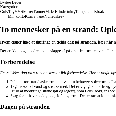
Bygge Leder
Kategorier
Gulv
Tag
VVS
Murer
Tømrer
Maler
El
Indretning
Temperatur
Kloak
Min konto
Kom i gang
Nyhedsbrev
To mennesker på en strand: Ople
Hvem elsker ikke at tilbringe en dejlig dag på stranden, især når
Der er ikke noget bedre end at slappe af på stranden med en ven eller en 
Forberedelse
En vellykket dag på stranden kræver lidt forberedelse. Her er nogle tips
Pak en stor strandtaske med alt hvad du behøver: solcreme, solhat
Tag masser af vand og snacks med. Det er vigtigt at holde sig hy
Husk at medbringe strandspil og legetøj, som f.eks. bold, frisbee el
Sørg for at have badetøj og skifte tøj med. Det er rart at kunne sk
Dagen på stranden