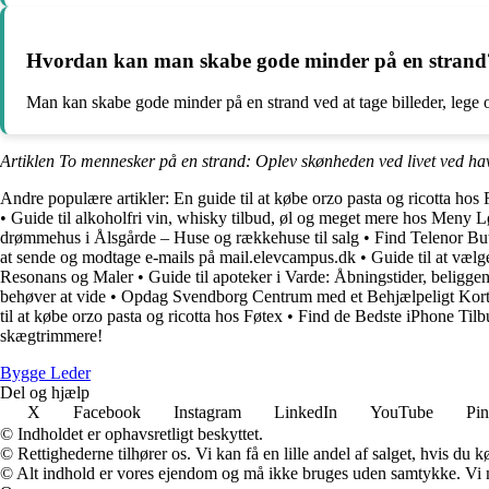
Hvordan kan man skabe gode minder på en strand
Man kan skabe gode minder på en strand ved at tage billeder, lege
Artiklen To mennesker på en strand: Oplev skønheden ved livet ved ha
Andre populære artikler:
En guide til at købe orzo pasta og ricotta hos
•
Guide til alkoholfri vin, whisky tilbud, øl og meget mere hos Meny 
drømmehus i Ålsgårde – Huse og rækkehuse til salg
•
Find Telenor Bu
at sende og modtage e-mails på mail.elevcampus.dk
•
Guide til at væl
Resonans og Maler
•
Guide til apoteker i Varde: Åbningstider, beligg
behøver at vide
•
Opdag Svendborg Centrum med et Behjælpeligt Kor
til at købe orzo pasta og ricotta hos Føtex
•
Find de Bedste iPhone Tilb
skægtrimmere!
Bygge Leder
Del og hjælp
X
Facebook
Instagram
LinkedIn
YouTube
Pin
© Indholdet er ophavsretligt beskyttet.
© Rettighederne tilhører os. Vi kan få en lille andel af salget, hvis du
© Alt indhold er vores ejendom og må ikke bruges uden samtykke. Vi mod