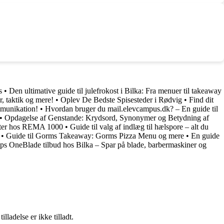
s
•
Den ultimative guide til julefrokost i Bilka: Fra menuer til takeaway
, taktik og mere!
•
Oplev De Bedste Spisesteder i Rødvig
•
Find dit
mmunikation!
•
Hvordan bruger du mail.elevcampus.dk? – En guide til
•
Opdagelse af Genstande: Krydsord, Synonymer og Betydning af
dukter hos REMA 1000
•
Guide til valg af indlæg til hælspore – alt du
•
Guide til Gorms Takeaway: Gorms Pizza Menu og mere
•
En guide
lips OneBlade tilbud hos Bilka – Spar på blade, barbermaskiner og
adelse er ikke tilladt.