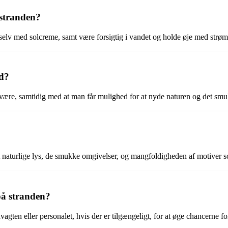
 stranden?
elv med solcreme, samt være forsigtig i vandet og holde øje med strøm
nd?
velvære, samtidig med at man får mulighed for at nyde naturen og det sm
det naturlige lys, de smukke omgivelser, og mangfoldigheden af motiver 
på stranden?
ten eller personalet, hvis der er tilgængeligt, for at øge chancerne for