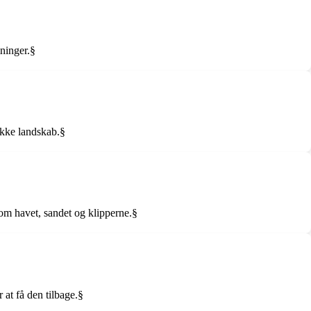
ninger.§
ukke landskab.§
som havet, sandet og klipperne.§
 at få den tilbage.§