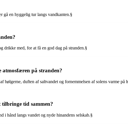
er gå en hyggelig tur langs vandkanten.§
randen?
og drikke med, for at få en god dag på stranden.§
le atmosfæren på stranden?
af bølgerne, duften af saltvandet og fornemmelsen af solens varme på 
t tilbringe tid sammen?
ånd i hånd langs vandet og nyde hinandens selskab.§