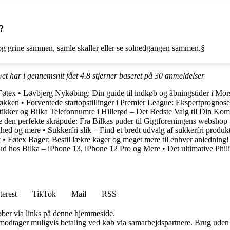
?
 og grine sammen, samle skaller eller se solnedgangen sammen.§
vet har i gennemsnit fået
4.8
stjerner baseret på
30
anmeldelser
 Føtex
•
Løvbjerg Nykøbing: Din guide til indkøb og åbningstider i Mor
Løkken
•
Forventede startopstillinger i Premier League: Ekspertprognoser
tikker og Bilka Telefonnumre i Hillerød – Det Bedste Valg til Din Ko
ge den perfekte skråpude: Fra Bilkas puder til Gigtforeningens webshop
enhed og mere
•
Sukkerfri slik – Find et bredt udvalg af sukkerfri pro
t
•
Føtex Bager: Bestil lækre kager og meget mere til enhver anledning!
ud hos Bilka – iPhone 13, iPhone 12 Pro og Mere
•
Det ultimative Phi
terest
TikTok
Mail
RSS
 køber via links på denne hjemmeside.
tager muligvis betaling ved køb via samarbejdspartnere. Brug uden till