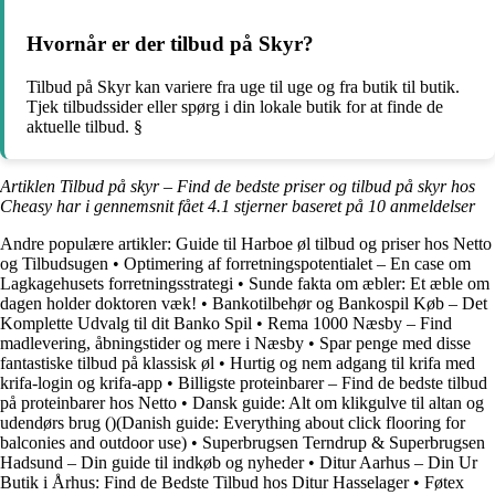
Hvornår er der tilbud på Skyr?
Tilbud på Skyr kan variere fra uge til uge og fra butik til butik.
Tjek tilbudssider eller spørg i din lokale butik for at finde de
aktuelle tilbud. §
Artiklen Tilbud på skyr – Find de bedste priser og tilbud på skyr hos
Cheasy har i gennemsnit fået
4.1
stjerner baseret på
10
anmeldelser
Andre populære artikler:
Guide til Harboe øl tilbud og priser hos Netto
og Tilbudsugen
•
Optimering af forretningspotentialet – En case om
Lagkagehusets forretningsstrategi
•
Sunde fakta om æbler: Et æble om
dagen holder doktoren væk!
•
Bankotilbehør og Bankospil Køb – Det
Komplette Udvalg til dit Banko Spil
•
Rema 1000 Næsby – Find
madlevering, åbningstider og mere i Næsby
•
Spar penge med disse
fantastiske tilbud på klassisk øl
•
Hurtig og nem adgang til krifa med
krifa-login og krifa-app
•
Billigste proteinbarer – Find de bedste tilbud
på proteinbarer hos Netto
•
Dansk guide: Alt om klikgulve til altan og
udendørs brug ()(Danish guide: Everything about click flooring for
balconies and outdoor use)
•
Superbrugsen Terndrup & Superbrugsen
Hadsund – Din guide til indkøb og nyheder
•
Ditur Aarhus – Din Ur
Butik i Århus: Find de Bedste Tilbud hos Ditur Hasselager
•
Føtex