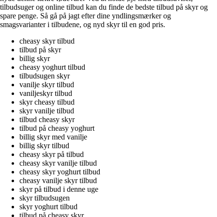
tilbudsuger og online tilbud kan du finde de bedste tilbud på skyr og
spare penge. Så gå på jagt efter dine yndlingsmærker og
smagsvarianter i tilbudene, og nyd skyr til en god pris.
cheasy skyr tilbud
tilbud på skyr
billig skyr
cheasy yoghurt tilbud
tilbudsugen skyr
vanilje skyr tilbud
vaniljeskyr tilbud
skyr cheasy tilbud
skyr vanilje tilbud
tilbud cheasy skyr
tilbud på cheasy yoghurt
billig skyr med vanilje
billig skyr tilbud
cheasy skyr på tilbud
cheasy skyr vanilje tilbud
cheasy skyr yoghurt tilbud
cheasy vanilje skyr tilbud
skyr på tilbud i denne uge
skyr tilbudsugen
skyr yoghurt tilbud
tilbud på cheasy skyr