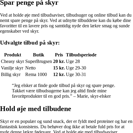
Spar penge på skyr
Ved at holde øje med tilbudsaviser, tilbudsuger og online tilbud kan du
nemt spare penge på skyr. Ved at udnytte tilbuddene kan du købe dine
favoritter til en lavere pris og samtidig nyde den lækre smag og sunde
egenskaber ved skyr.
Udvalgte tilbud på skyr:
Produkt
Butik
Pris
Tilbudsperiode
Cheasy skyr
SuperBrugsen
20 kr.
Uge 28
Vanilje skyr
Netto
15 kr.
Uge 29-30
Billig skyr
Rema 1000
12 kr.
Uge 30-31
“Jeg elsker at finde gode tilbud på skyr og spare penge.
Takket være tilbudsugerne kan jeg altid finde mine
favoritprodukter til en god pris.” – Marie, skyr-elsker
Hold øje med tilbudene
Skyr er en populær og sund snack, der er fyldt med proteiner og har en
fantastisk konsistens. Du behøver dog ikke at betale fuld pris for at
nyde denne lækre fødevare. Ved at holde øje med tilbudsaviser,