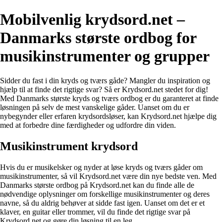
Mobilvenlig krydsord.net –
Danmarks største ordbog for
musikinstrumenter og grupper
Sidder du fast i din kryds og tværs gåde? Mangler du inspiration og
hjælp til at finde det rigtige svar? Så er Krydsord.net stedet for dig!
Med Danmarks største kryds og tværs ordbog er du garanteret at finde
løsningen på selv de mest vanskelige gåder. Uanset om du er
nybegynder eller erfaren krydsordsløser, kan Krydsord.net hjælpe dig
med at forbedre dine færdigheder og udfordre din viden.
Musikinstrument krydsord
Hvis du er musikelsker og nyder at løse kryds og tværs gåder om
musikinstrumenter, så vil Krydsord.net være din nye bedste ven. Med
Danmarks største ordbog på Krydsord.net kan du finde alle de
nødvendige oplysninger om forskellige musikinstrumenter og deres
navne, så du aldrig behøver at sidde fast igen. Uanset om det er et
klaver, en guitar eller trommer, vil du finde det rigtige svar på
Krydsord.net og gøre din løsning til en leg.