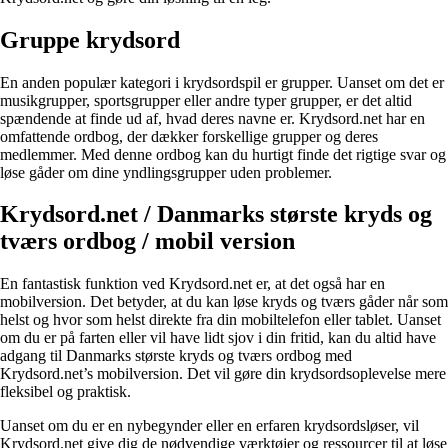
Gruppe krydsord
En anden populær kategori i krydsordspil er grupper. Uanset om det er
musikgrupper, sportsgrupper eller andre typer grupper, er det altid
spændende at finde ud af, hvad deres navne er. Krydsord.net har en
omfattende ordbog, der dækker forskellige grupper og deres
medlemmer. Med denne ordbog kan du hurtigt finde det rigtige svar og
løse gåder om dine yndlingsgrupper uden problemer.
Krydsord.net / Danmarks største kryds og
tværs ordbog / mobil version
En fantastisk funktion ved Krydsord.net er, at det også har en
mobilversion. Det betyder, at du kan løse kryds og tværs gåder når som
helst og hvor som helst direkte fra din mobiltelefon eller tablet. Uanset
om du er på farten eller vil have lidt sjov i din fritid, kan du altid have
adgang til Danmarks største kryds og tværs ordbog med
Krydsord.net’s mobilversion. Det vil gøre din krydsordsoplevelse mere
fleksibel og praktisk.
Uanset om du er en nybegynder eller en erfaren krydsordsløser, vil
Krydsord.net give dig de nødvendige værktøjer og ressourcer til at løse