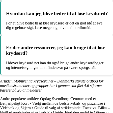
Hvordan kan jeg blive bedre til at løse krydsord?
For at blive bedre til at løse krydsord er det en god idé at øve
dig regelmæssigt, læse meget og udvide dit ordforråd.
Er der andre ressourcer, jeg kan bruge til at løse
krydsord?
Udover krydsord.net kan du også bruge andre krydsordbøger
og internetsøgninger til at finde svar på svære spørgsmål.
Artiklen Mobilvenlig krydsord.net – Danmarks største ordbog for
musikinstrumenter og grupper har i gennemsnit fået
4.6
stjerner
baseret på
26
anmeldelser
Andre populære artikler:
Opdag Svendborg Centrum med et
Behjælpeligt Kort
•
Vælg mellem de bedste kebab- og pizzahuse i
Videbæk og Skjern
•
Guide til valg af strikkepinde: Føtex vs. Bilka –
Hvilket rundpindesæt er bedst?
•
Guide: Find den perfekte Otiumstol