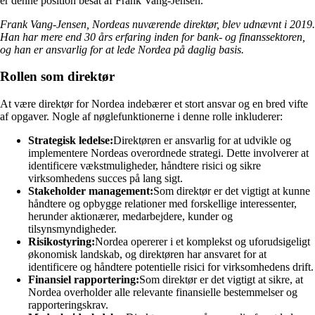
er denne position besat af Frank Vang-Jensen.
Frank Vang-Jensen, Nordeas nuværende direktør, blev udnævnt i 2019.
Han har mere end 30 års erfaring inden for bank- og finanssektoren,
og han er ansvarlig for at lede Nordea på daglig basis.
Rollen som direktør
At være direktør for Nordea indebærer et stort ansvar og en bred vifte
af opgaver. Nogle af nøglefunktionerne i denne rolle inkluderer:
Strategisk ledelse:
Direktøren er ansvarlig for at udvikle og
implementere Nordeas overordnede strategi. Dette involverer at
identificere vækstmuligheder, håndtere risici og sikre
virksomhedens succes på lang sigt.
Stakeholder management:
Som direktør er det vigtigt at kunne
håndtere og opbygge relationer med forskellige interessenter,
herunder aktionærer, medarbejdere, kunder og
tilsynsmyndigheder.
Risikostyring:
Nordea opererer i et komplekst og uforudsigeligt
økonomisk landskab, og direktøren har ansvaret for at
identificere og håndtere potentielle risici for virksomhedens drift.
Finansiel rapportering:
Som direktør er det vigtigt at sikre, at
Nordea overholder alle relevante finansielle bestemmelser og
rapporteringskrav.