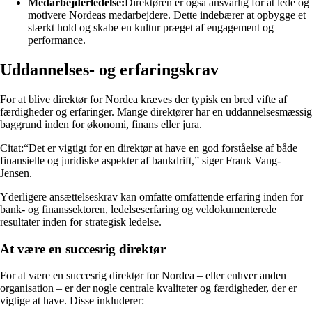
Medarbejderledelse:
Direktøren er også ansvarlig for at lede og
motivere Nordeas medarbejdere. Dette indebærer at opbygge et
stærkt hold og skabe en kultur præget af engagement og
performance.
Uddannelses- og erfaringskrav
For at blive direktør for Nordea kræves der typisk en bred vifte af
færdigheder og erfaringer. Mange direktører har en uddannelsesmæssig
baggrund inden for økonomi, finans eller jura.
Citat:
“Det er vigtigt for en direktør at have en god forståelse af både
finansielle og juridiske aspekter af bankdrift,” siger Frank Vang-
Jensen.
Yderligere ansættelseskrav kan omfatte omfattende erfaring inden for
bank- og finanssektoren, ledelseserfaring og veldokumenterede
resultater inden for strategisk ledelse.
At være en succesrig direktør
For at være en succesrig direktør for Nordea – eller enhver anden
organisation – er der nogle centrale kvaliteter og færdigheder, der er
vigtige at have. Disse inkluderer: