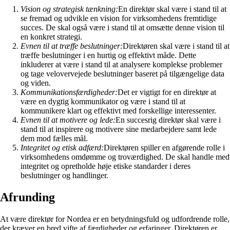
Vision og strategisk tænkning:
En direktør skal være i stand til at
se fremad og udvikle en vision for virksomhedens fremtidige
succes. De skal også være i stand til at omsætte denne vision til
en konkret strategi.
Evnen til at træffe beslutninger:
Direktøren skal være i stand til at
træffe beslutninger i en hurtig og effektivt måde. Dette
inkluderer at være i stand til at analysere komplekse problemer
og tage velovervejede beslutninger baseret på tilgængelige data
og viden.
Kommunikationsfærdigheder:
Det er vigtigt for en direktør at
være en dygtig kommunikator og være i stand til at
kommunikere klart og effektivt med forskellige interessenter.
Evnen til at motivere og lede:
En succesrig direktør skal være i
stand til at inspirere og motivere sine medarbejdere samt lede
dem mod fælles mål.
Integritet og etisk adfærd:
Direktøren spiller en afgørende rolle i
virksomhedens omdømme og troværdighed. De skal handle med
integritet og opretholde høje etiske standarder i deres
beslutninger og handlinger.
Afrunding
At være direktør for Nordea er en betydningsfuld og udfordrende rolle,
der kræver en bred vifte af færdigheder og erfaringer. Direktøren er