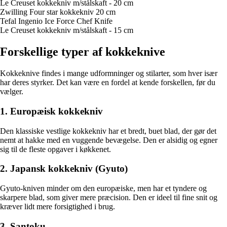
Le Creuset kokkekniv m/stålskaft - 20 cm
Zwilling Four star kokkekniv 20 cm
Tefal Ingenio Ice Force Chef Knife
Le Creuset kokkekniv m/stålskaft - 15 cm
Forskellige typer af kokkeknive
Kokkeknive findes i mange udformninger og stilarter, som hver især
har deres styrker. Det kan være en fordel at kende forskellen, før du
vælger.
1. Europæisk kokkekniv
Den klassiske vestlige kokkekniv har et bredt, buet blad, der gør det
nemt at hakke med en vuggende bevægelse. Den er alsidig og egner
sig til de fleste opgaver i køkkenet.
2. Japansk kokkekniv (Gyuto)
Gyuto-kniven minder om den europæiske, men har et tyndere og
skarpere blad, som giver mere præcision. Den er ideel til fine snit og
kræver lidt mere forsigtighed i brug.
3. Santoku