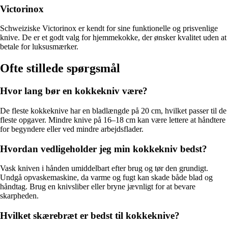
Victorinox
Schweiziske Victorinox er kendt for sine funktionelle og prisvenlige
knive. De er et godt valg for hjemmekokke, der ønsker kvalitet uden at
betale for luksusmærker.
Ofte stillede spørgsmål
Hvor lang bør en kokkekniv være?
De fleste kokkeknive har en bladlængde på 20 cm, hvilket passer til de
fleste opgaver. Mindre knive på 16–18 cm kan være lettere at håndtere
for begyndere eller ved mindre arbejdsflader.
Hvordan vedligeholder jeg min kokkekniv bedst?
Vask kniven i hånden umiddelbart efter brug og tør den grundigt.
Undgå opvaskemaskine, da varme og fugt kan skade både blad og
håndtag. Brug en knivsliber eller bryne jævnligt for at bevare
skarpheden.
Hvilket skærebræt er bedst til kokkeknive?