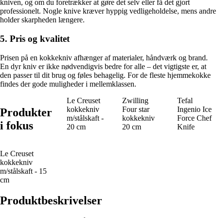
kniven, og om du foretrækker at gøre det selv eller få det gjort
professionelt. Nogle knive kræver hyppig vedligeholdelse, mens andre
holder skarpheden længere.
5. Pris og kvalitet
Prisen på en kokkekniv afhænger af materialer, håndværk og brand.
En dyr kniv er ikke nødvendigvis bedre for alle – det vigtigste er, at
den passer til dit brug og føles behagelig. For de fleste hjemmekokke
findes der gode muligheder i mellemklassen.
Le Creuset
Zwilling
Tefal
kokkekniv
Four star
Ingenio Ice
Produkter
m/stålskaft -
kokkekniv
Force Chef
i fokus
20 cm
20 cm
Knife
Le Creuset
kokkekniv
m/stålskaft - 15
cm
Produktbeskrivelser