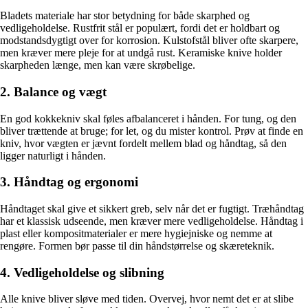
Bladets materiale har stor betydning for både skarphed og
vedligeholdelse. Rustfrit stål er populært, fordi det er holdbart og
modstandsdygtigt over for korrosion. Kulstofstål bliver ofte skarpere,
men kræver mere pleje for at undgå rust. Keramiske knive holder
skarpheden længe, men kan være skrøbelige.
2. Balance og vægt
En god kokkekniv skal føles afbalanceret i hånden. For tung, og den
bliver trættende at bruge; for let, og du mister kontrol. Prøv at finde en
kniv, hvor vægten er jævnt fordelt mellem blad og håndtag, så den
ligger naturligt i hånden.
3. Håndtag og ergonomi
Håndtaget skal give et sikkert greb, selv når det er fugtigt. Træhåndtag
har et klassisk udseende, men kræver mere vedligeholdelse. Håndtag i
plast eller kompositmaterialer er mere hygiejniske og nemme at
rengøre. Formen bør passe til din håndstørrelse og skæreteknik.
4. Vedligeholdelse og slibning
Alle knive bliver sløve med tiden. Overvej, hvor nemt det er at slibe