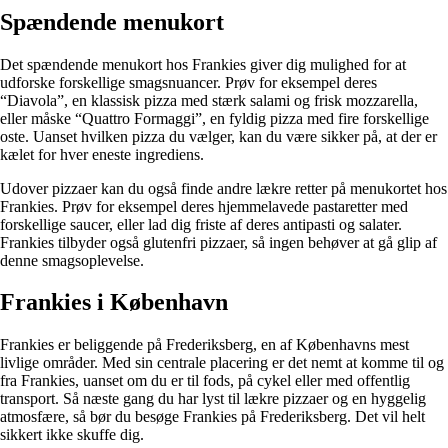
Spændende menukort
Det spændende menukort hos Frankies giver dig mulighed for at
udforske forskellige smagsnuancer. Prøv for eksempel deres
“Diavola”, en klassisk pizza med stærk salami og frisk mozzarella,
eller måske “Quattro Formaggi”, en fyldig pizza med fire forskellige
oste. Uanset hvilken pizza du vælger, kan du være sikker på, at der er
kælet for hver eneste ingrediens.
Udover pizzaer kan du også finde andre lækre retter på menukortet hos
Frankies. Prøv for eksempel deres hjemmelavede pastaretter med
forskellige saucer, eller lad dig friste af deres antipasti og salater.
Frankies tilbyder også glutenfri pizzaer, så ingen behøver at gå glip af
denne smagsoplevelse.
Frankies i København
Frankies er beliggende på Frederiksberg, en af Københavns mest
livlige områder. Med sin centrale placering er det nemt at komme til og
fra Frankies, uanset om du er til fods, på cykel eller med offentlig
transport. Så næste gang du har lyst til lækre pizzaer og en hyggelig
atmosfære, så bør du besøge Frankies på Frederiksberg. Det vil helt
sikkert ikke skuffe dig.