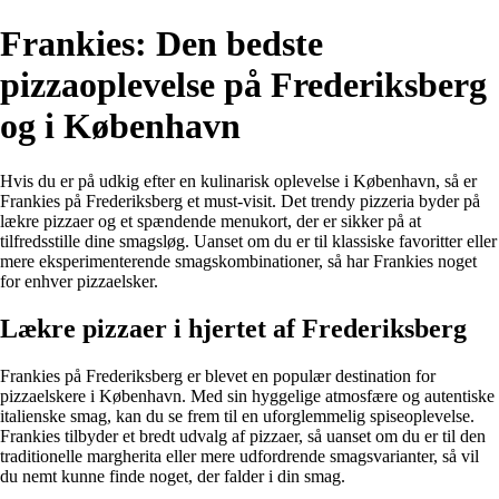
Frankies: Den bedste
pizzaoplevelse på Frederiksberg
og i København
Hvis du er på udkig efter en kulinarisk oplevelse i København, så er
Frankies på Frederiksberg et must-visit. Det trendy pizzeria byder på
lækre pizzaer og et spændende menukort, der er sikker på at
tilfredsstille dine smagsløg. Uanset om du er til klassiske favoritter eller
mere eksperimenterende smagskombinationer, så har Frankies noget
for enhver pizzaelsker.
Lækre pizzaer i hjertet af Frederiksberg
Frankies på Frederiksberg er blevet en populær destination for
pizzaelskere i København. Med sin hyggelige atmosfære og autentiske
italienske smag, kan du se frem til en uforglemmelig spiseoplevelse.
Frankies tilbyder et bredt udvalg af pizzaer, så uanset om du er til den
traditionelle margherita eller mere udfordrende smagsvarianter, så vil
du nemt kunne finde noget, der falder i din smag.