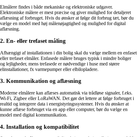
Elmålere findes i både mekaniske og elektroniske udgaver.
Elektroniske målere er mest præcise og giver mulighed for detaljeret
aflæsning af forbruget. Hvis du ønsker at følge dit forbrug tæt, bør du
vælge en model med høj målenøjagtighed og mulighed for digital
aflæsning.
2. En- eller trefaset måling
Afhængigt af installationen i din bolig skal du vælge mellem en enfaset
eller trefaset elmåler. Enfasede målere bruges typisk i mindre boliger
og lejligheder, mens trefasede er nødvendige i huse med større
elinstallationer, fx varmepumper eller elbilopladere.
3. Kommunikation og aflæsning
Moderne elmålere kan aflæses automatisk via trådløse signaler, f.eks.
Wi-Fi, Zigbee eller LoRaWAN. Det gør det lettere at følge forbruget i
realtid og integrere data i energistyringssystemer. Hvis du ønsker at
kunne aflæse forbruget via en app eller computer, bør du vælge en
model med digital kommunikation.
4. Installation og kompatibilitet