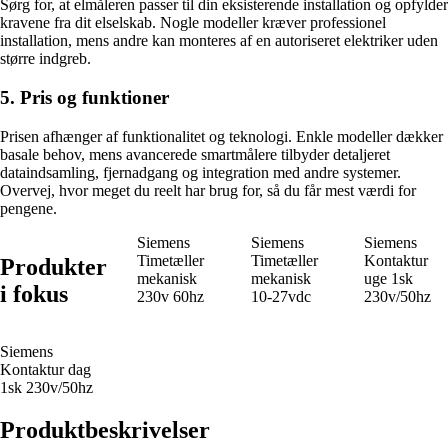
Sørg for, at elmåleren passer til din eksisterende installation og opfylder
kravene fra dit elselskab. Nogle modeller kræver professionel
installation, mens andre kan monteres af en autoriseret elektriker uden
større indgreb.
5. Pris og funktioner
Prisen afhænger af funktionalitet og teknologi. Enkle modeller dækker
basale behov, mens avancerede smartmålere tilbyder detaljeret
dataindsamling, fjernadgang og integration med andre systemer.
Overvej, hvor meget du reelt har brug for, så du får mest værdi for
pengene.
Siemens
Siemens
Siemens
Timetæller
Timetæller
Kontaktur
Produkter
mekanisk
mekanisk
uge 1sk
i fokus
230v 60hz
10-27vdc
230v/50hz
Siemens
Kontaktur dag
1sk 230v/50hz
Produktbeskrivelser