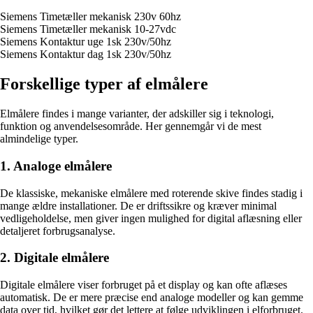
Siemens Timetæller mekanisk 230v 60hz
Siemens Timetæller mekanisk 10-27vdc
Siemens Kontaktur uge 1sk 230v/50hz
Siemens Kontaktur dag 1sk 230v/50hz
Forskellige typer af elmålere
Elmålere findes i mange varianter, der adskiller sig i teknologi,
funktion og anvendelsesområde. Her gennemgår vi de mest
almindelige typer.
1. Analoge elmålere
De klassiske, mekaniske elmålere med roterende skive findes stadig i
mange ældre installationer. De er driftssikre og kræver minimal
vedligeholdelse, men giver ingen mulighed for digital aflæsning eller
detaljeret forbrugsanalyse.
2. Digitale elmålere
Digitale elmålere viser forbruget på et display og kan ofte aflæses
automatisk. De er mere præcise end analoge modeller og kan gemme
data over tid, hvilket gør det lettere at følge udviklingen i elforbruget.