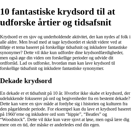
10 fantastiske krydsord til at
udforske årtier og tidsafsnit
Krydsord er en sjov og underholdende aktivitet, der kan nydes af folk i
alle aldre. Men hvad med at tage krydsordet et skridt videre ved at
tilføje et tema baseret på forskellige tidsafsnit og inkludere fantastiske
synonymer? Dette vil ikke kun udfordre dine krydsordfærdigheder,
men også øge din viden om forskellige perioder og udvide dit
ordforråd. Lad os udforske, hvordan man kan lave krydsord til
forskellige tidsafsnit og inkludere fantastiske synonymer.
Dekade krydsord
En dekade er et tidsafsnit på 10 år. Hvorfor ikke skabe et krydsord, der
udelukkende fokuserer på ord og begivenheder fra en bestemt dekade?
Dette kan være en sjov måde at fordybe sig i historien og kulturen fra
den pågældende periode. For eksempel kan du lave et krydsord baseret
på 1960’erne og inkludere ord som “hippie”, “Beatles” og
“Woodstock”. Dette vil ikke kun være sjovt at løse, men også lære dig
mere om en tid, der måske er anderledes end din egen.