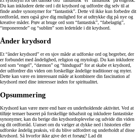
Et synonym for det danske ord “fantastisk” er “fantastisk” på engelsk.
Du kan inkludere dette ord i dit krydsord og udfordre dig selv til at
finde andre synonymer for “fantastisk”. Dette vil ikke kun forbedre dit
ordforråd, men også give dig mulighed for at udtrykke dig på nye og
kreative måder. Prøv at bruge ord som “fantastisk”, “fabelagtig”,
“imponerende” og “sublim” som ledetråde i dit krydsord.
Ånder krydsord
Et “ånder krydsord” er en sjov måde at udforske ord og begreber, der
er forbundet med åndelighed, religion og mytologi. Du kan inkludere
ord som “engel”, “dæmon” og “hindugud” for at skabe et krydsord,
der udfordrer din viden om forskellige åndelige traditioner og myter.
Dette kan være en interessant måde at kombinere din fascination af
krydsord med dine interesser inden for spiritualitet.
Opsummering
Krydsord kan være mere end bare en underholdende aktivitet. Ved at
tilføje temaer baseret på forskellige tidsafsnit og inkludere fantastiske
synonymer, kan du berige din krydsordoplevelse og udvide din viden
og dit ordforråd. Uanset om du vælger at dykke ned i historien eller
udforske åndelig praksis, vil du blive udfordret og underholdt af disse
krydsord. Så hvorfor ikke give det et forsøg? Lad dit