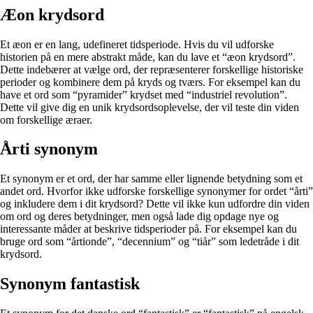
Æon krydsord
Et æon er en lang, udefineret tidsperiode. Hvis du vil udforske
historien på en mere abstrakt måde, kan du lave et “æon krydsord”.
Dette indebærer at vælge ord, der repræsenterer forskellige historiske
perioder og kombinere dem på kryds og tværs. For eksempel kan du
have et ord som “pyramider” krydset med “industriel revolution”.
Dette vil give dig en unik krydsordsoplevelse, der vil teste din viden
om forskellige æraer.
Årti synonym
Et synonym er et ord, der har samme eller lignende betydning som et
andet ord. Hvorfor ikke udforske forskellige synonymer for ordet “årti”
og inkludere dem i dit krydsord? Dette vil ikke kun udfordre din viden
om ord og deres betydninger, men også lade dig opdage nye og
interessante måder at beskrive tidsperioder på. For eksempel kan du
bruge ord som “årtionde”, “decennium” og “tiår” som ledetråde i dit
krydsord.
Synonym fantastisk