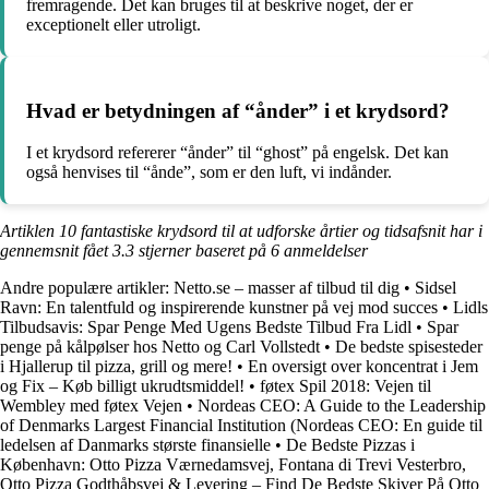
fremragende. Det kan bruges til at beskrive noget, der er
exceptionelt eller utroligt.
Hvad er betydningen af “ånder” i et krydsord?
I et krydsord refererer “ånder” til “ghost” på engelsk. Det kan
også henvises til “ånde”, som er den luft, vi indånder.
Artiklen 10 fantastiske krydsord til at udforske årtier og tidsafsnit har i
gennemsnit fået
3.3
stjerner baseret på
6
anmeldelser
Andre populære artikler:
Netto.se – masser af tilbud til dig
•
Sidsel
Ravn: En talentfuld og inspirerende kunstner på vej mod succes
•
Lidls
Tilbudsavis: Spar Penge Med Ugens Bedste Tilbud Fra Lidl
•
Spar
penge på kålpølser hos Netto og Carl Vollstedt
•
De bedste spisesteder
i Hjallerup til pizza, grill og mere!
•
En oversigt over koncentrat i Jem
og Fix – Køb billigt ukrudtsmiddel!
•
føtex Spil 2018: Vejen til
Wembley med føtex Vejen
•
Nordeas CEO: A Guide to the Leadership
of Denmarks Largest Financial Institution (Nordeas CEO: En guide til
ledelsen af Danmarks største finansielle
•
De Bedste Pizzas i
København: Otto Pizza Værnedamsvej, Fontana di Trevi Vesterbro,
Otto Pizza Godthåbsvej & Levering – Find De Bedste Skiver På Otto