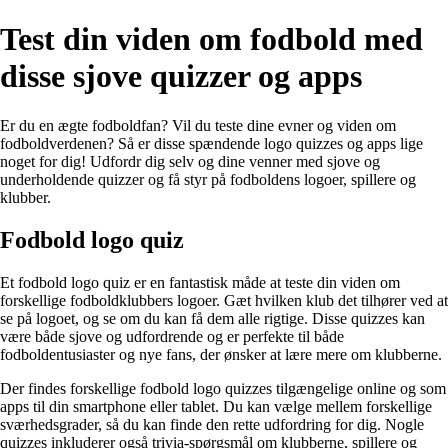
Test din viden om fodbold med
disse sjove quizzer og apps
Er du en ægte fodboldfan? Vil du teste dine evner og viden om
fodboldverdenen? Så er disse spændende logo quizzes og apps lige
noget for dig! Udfordr dig selv og dine venner med sjove og
underholdende quizzer og få styr på fodboldens logoer, spillere og
klubber.
Fodbold logo quiz
Et fodbold logo quiz er en fantastisk måde at teste din viden om
forskellige fodboldklubbers logoer. Gæt hvilken klub det tilhører ved at
se på logoet, og se om du kan få dem alle rigtige. Disse quizzes kan
være både sjove og udfordrende og er perfekte til både
fodboldentusiaster og nye fans, der ønsker at lære mere om klubberne.
Der findes forskellige fodbold logo quizzes tilgængelige online og som
apps til din smartphone eller tablet. Du kan vælge mellem forskellige
sværhedsgrader, så du kan finde den rette udfordring for dig. Nogle
quizzes inkluderer også trivia-spørgsmål om klubberne, spillere og