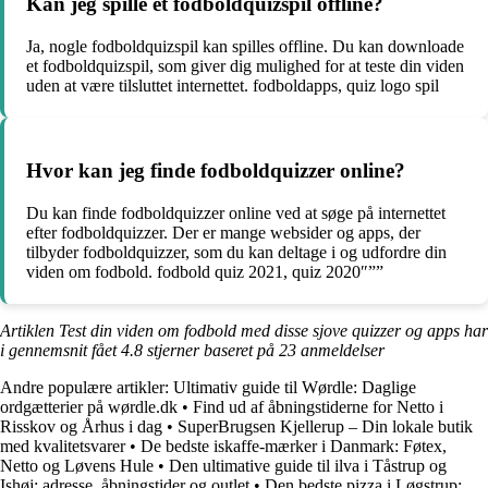
Kan jeg spille et fodboldquizspil offline?
Ja, nogle fodboldquizspil kan spilles offline. Du kan downloade
et fodboldquizspil, som giver dig mulighed for at teste din viden
uden at være tilsluttet internettet. fodboldapps, quiz logo spil
Hvor kan jeg finde fodboldquizzer online?
Du kan finde fodboldquizzer online ved at søge på internettet
efter fodboldquizzer. Der er mange websider og apps, der
tilbyder fodboldquizzer, som du kan deltage i og udfordre din
viden om fodbold. fodbold quiz 2021, quiz 2020″””
Artiklen Test din viden om fodbold med disse sjove quizzer og apps har
i gennemsnit fået
4.8
stjerner baseret på
23
anmeldelser
Andre populære artikler:
Ultimativ guide til Wørdle: Daglige
ordgætterier på wørdle.dk
•
Find ud af åbningstiderne for Netto i
Risskov og Århus i dag
•
SuperBrugsen Kjellerup – Din lokale butik
med kvalitetsvarer
•
De bedste iskaffe-mærker i Danmark: Føtex,
Netto og Løvens Hule
•
Den ultimative guide til ilva i Tåstrup og
Ishøj: adresse, åbningstider og outlet
•
Den bedste pizza i Løgstrup: