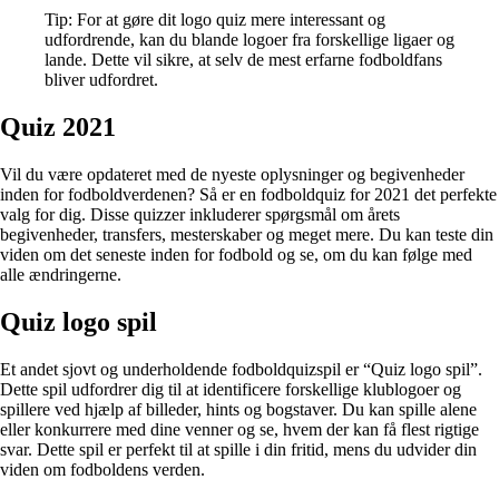
Tip: For at gøre dit logo quiz mere interessant og
udfordrende, kan du blande logoer fra forskellige ligaer og
lande. Dette vil sikre, at selv de mest erfarne fodboldfans
bliver udfordret.
Quiz 2021
Vil du være opdateret med de nyeste oplysninger og begivenheder
inden for fodboldverdenen? Så er en fodboldquiz for 2021 det perfekte
valg for dig. Disse quizzer inkluderer spørgsmål om årets
begivenheder, transfers, mesterskaber og meget mere. Du kan teste din
viden om det seneste inden for fodbold og se, om du kan følge med
alle ændringerne.
Quiz logo spil
Et andet sjovt og underholdende fodboldquizspil er “Quiz logo spil”.
Dette spil udfordrer dig til at identificere forskellige klublogoer og
spillere ved hjælp af billeder, hints og bogstaver. Du kan spille alene
eller konkurrere med dine venner og se, hvem der kan få flest rigtige
svar. Dette spil er perfekt til at spille i din fritid, mens du udvider din
viden om fodboldens verden.