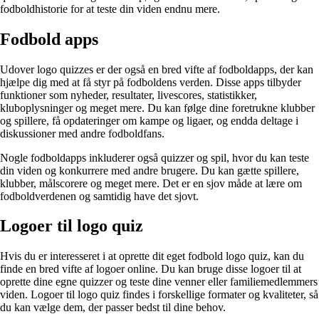
fodboldhistorie for at teste din viden endnu mere.
Fodbold apps
Udover logo quizzes er der også en bred vifte af fodboldapps, der kan
hjælpe dig med at få styr på fodboldens verden. Disse apps tilbyder
funktioner som nyheder, resultater, livescores, statistikker,
kluboplysninger og meget mere. Du kan følge dine foretrukne klubber
og spillere, få opdateringer om kampe og ligaer, og endda deltage i
diskussioner med andre fodboldfans.
Nogle fodboldapps inkluderer også quizzer og spil, hvor du kan teste
din viden og konkurrere med andre brugere. Du kan gætte spillere,
klubber, målscorere og meget mere. Det er en sjov måde at lære om
fodboldverdenen og samtidig have det sjovt.
Logoer til logo quiz
Hvis du er interesseret i at oprette dit eget fodbold logo quiz, kan du
finde en bred vifte af logoer online. Du kan bruge disse logoer til at
oprette dine egne quizzer og teste dine venner eller familiemedlemmers
viden. Logoer til logo quiz findes i forskellige formater og kvaliteter, så
du kan vælge dem, der passer bedst til dine behov.