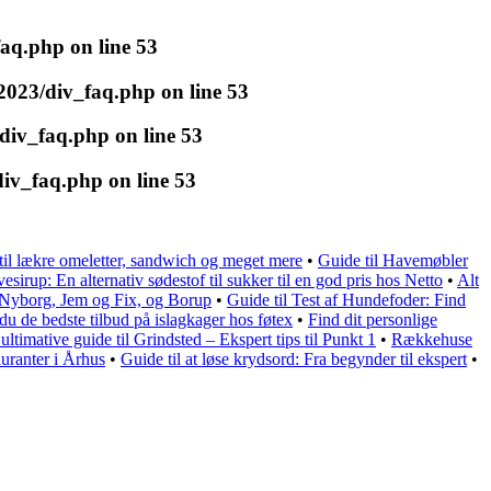
faq.php
on line
53
i2023/div_faq.php
on line
53
/div_faq.php
on line
53
div_faq.php
on line
53
til lækre omeletter, sandwich og meget mere
•
Guide til Havemøbler
esirup: En alternativ sødestof til sukker til en god pris hos Netto
•
Alt
d Nyborg, Jem og Fix, og Borup
•
Guide til Test af Hundefoder: Find
du de bedste tilbud på islagkager hos føtex
•
Find dit personlige
ultimative guide til Grindsted – Ekspert tips til Punkt 1
•
Rækkehuse
auranter i Århus
•
Guide til at løse krydsord: Fra begynder til ekspert
•