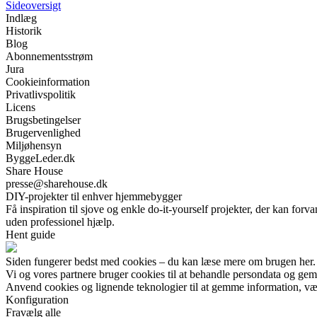
Sideoversigt
Indlæg
Historik
Blog
Abonnementsstrøm
Jura
Cookieinformation
Privatlivspolitik
Licens
Brugsbetingelser
Brugervenlighed
Miljøhensyn
ByggeLeder.dk
Share House
presse@sharehouse.dk
DIY-projekter til enhver hjemmebygger
Få inspiration til sjove og enkle do-it-yourself projekter, der kan for
uden professionel hjælp.
Hent guide
Siden fungerer bedst med cookies – du kan læse mere om brugen her.
Vi og vores partnere bruger cookies til at behandle persondata og gemm
Anvend cookies og lignende teknologier til at gemme information, vælg
Konfiguration
Fravælg alle