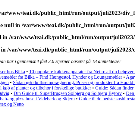
var/www/teai.dk/public_html/run/output/juli2023/div_
pe null in
/var/www/teai.dk/public_html/run/output/jul
l in
/var/www/teai.dk/public_html/run/output/juli2023
 in
/var/www/teai.dk/public_html/run/output/juli2023/
van har i gennemsnit fået
3.6
stjerner baseret på
18
anmeldelser
iser hos Bilka
•
10 populære køkkenapparater fra Netto: alt du behøver 
avemøbler fra Bilka – Find Hængestol, Hynder og Loungemøbler
•
Agav
æggen
•
Sådan gør du fliseimprægnering: Priser og produkter fra Haral
l køb af planter og tilbehør i forskellige butikker
•
Guide: Sådan finder 
ødvig
•
Din Guide til SuperBrugsen Solbjerg og Solbjerg Bytorv
•
Den 
bab- og pizzahuse i Videbæk og Skjern
•
Guide til de bedste sushi rest
øtex og Netto