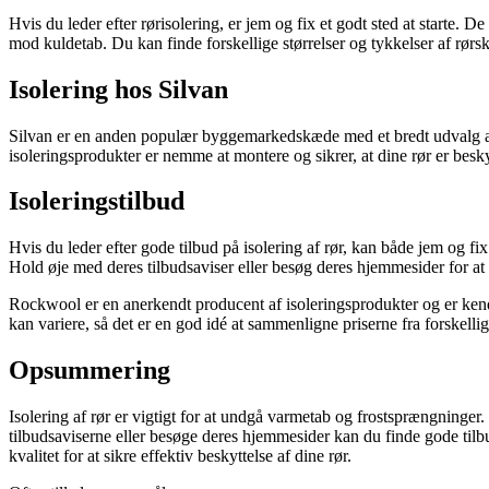
Hvis du leder efter rørisolering, er jem og fix et godt sted at starte. D
mod kuldetab. Du kan finde forskellige størrelser og tykkelser af rørskå
Isolering hos Silvan
Silvan er en anden populær byggemarkedskæde med et bredt udvalg af iso
isoleringsprodukter er nemme at montere og sikrer, at dine rør er bes
Isoleringstilbud
Hvis du leder efter gode tilbud på isolering af rør, kan både jem og f
Hold øje med deres tilbudsaviser eller besøg deres hjemmesider for at f
Rockwool er en anerkendt producent af isoleringsprodukter og er kendt
kan variere, så det er en god idé at sammenligne priserne fra forskelli
Opsummering
Isolering af rør er vigtigt for at undgå varmetab og frostsprængninger.
tilbudsaviserne eller besøge deres hjemmesider kan du finde gode tilbu
kvalitet for at sikre effektiv beskyttelse af dine rør.