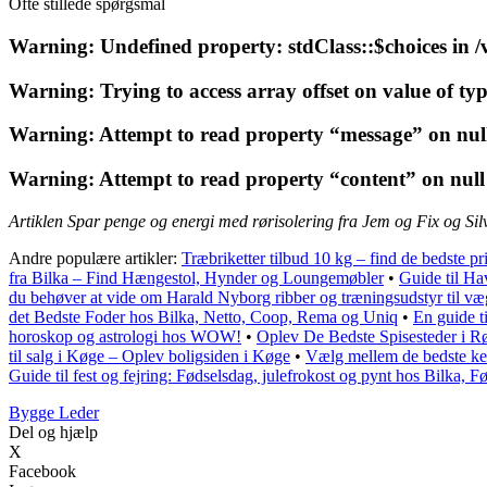
Ofte stillede spørgsmål
Warning
: Undefined property: stdClass::$choices in
/
Warning
: Trying to access array offset on value of ty
Warning
: Attempt to read property “message” on nul
Warning
: Attempt to read property “content” on null
Artiklen Spar penge og energi med rørisolering fra Jem og Fix og Sil
Andre populære artikler:
Træbriketter tilbud 10 kg – find de bedste pr
fra Bilka – Find Hængestol, Hynder og Loungemøbler
•
Guide til H
du behøver at vide om Harald Nyborg ribber og træningsudstyr til v
det Bedste Foder hos Bilka, Netto, Coop, Rema og Uniq
•
En guide ti
horoskop og astrologi hos WOW!
•
Oplev De Bedste Spisesteder i R
til salg i Køge – Oplev boligsiden i Køge
•
Vælg mellem de bedste ke
Guide til fest og fejring: Fødselsdag, julefrokost og pynt hos Bilka, F
Bygge Leder
Del og hjælp
X
Facebook