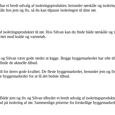
e har et bredt udvalg af isoleringsprodukter, herunder rørskåle og isolerin
le hos jem og fix, så du kan tilpasse isoleringen til dine rør.
leringsprodukter til rør. Hos Silvan kan du finde både rørskåle og isol
kyttet mod kulde og varmetab.
ix og Silvan være gode steder at kigge. Begge byggemarkeder har ofte til
inde de aktuelle tilbud.
 for deres gode kvalitet. De fleste byggemarkeder, herunder jem og fix, 
ge byggemarkeder for at få det bedste tilbud.
 Både jem og fix og Silvan tilbyder et bredt udvalg af isoleringsprodukter
d på isolering af rør. Sammenlign priserne fra forskellige byggemarkeder