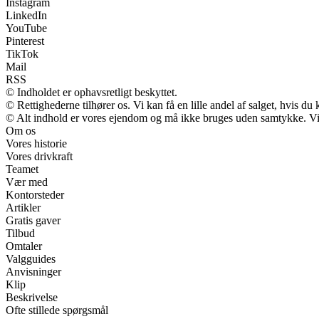
Instagram
LinkedIn
YouTube
Pinterest
TikTok
Mail
RSS
© Indholdet er ophavsretligt beskyttet.
© Rettighederne tilhører os. Vi kan få en lille andel af salget, hvis d
© Alt indhold er vores ejendom og må ikke bruges uden samtykke. Vi m
Om os
Vores historie
Vores drivkraft
Teamet
Vær med
Kontorsteder
Artikler
Gratis gaver
Tilbud
Omtaler
Valgguides
Anvisninger
Klip
Beskrivelse
Ofte stillede spørgsmål