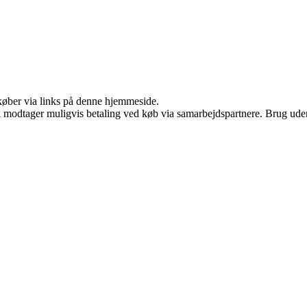
u køber via links på denne hjemmeside.
odtager muligvis betaling ved køb via samarbejdspartnere. Brug uden ti