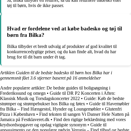
Ja, Bilka tilbyder en returret, så du kan returnere badesko eller
tøj til børn, hvis de ikke passer.
Hvad er fordelene ved at købe badesko og tøj til
børn fra Bilka?
Bilka tilbyder et bredt udvalg af produkter af god kvalitet til
konkurrencedygtige priser, og du kan finde alt, hvad du har
brug for til dit barn under ét tag.
Artiklen Guiden til de bedste badesko til børn hos Bilka har i
gennemsnit fået
3.6
stjerner baseret på
16
anmeldelser
Andre populære artikler:
De bedste guides til boligsøgning i
Frederikssund og omegn
•
Guide til DR P2 Koncerten i Aften:
Klassisk Musik og Torsdagskoncerter 2022
•
Guide: Køb de bedste
strømper og strømpebukser hos Bilka og føtex
•
Guide til Havemøbler
fra Bilka – Find Hængestol, Hynder og Loungemøbler
•
Glutenfri
Pizza i København
•
Find teksten til sangen Vi Danser Hele Natten på
Jamaica på Festklaveret.dk
•
Find den rigtige beklædning med vores
krydsordsopgaver og opdag vigtigste synonym
•
Guide til
appassimento og den populære rødvin Veronia – Find tilbud og bedste