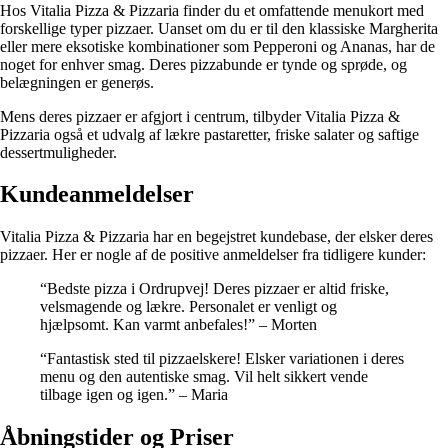
Hos Vitalia Pizza & Pizzaria finder du et omfattende menukort med
forskellige typer pizzaer. Uanset om du er til den klassiske Margherita
eller mere eksotiske kombinationer som Pepperoni og Ananas, har de
noget for enhver smag. Deres pizzabunde er tynde og sprøde, og
belægningen er generøs.
Mens deres pizzaer er afgjort i centrum, tilbyder Vitalia Pizza &
Pizzaria også et udvalg af lækre pastaretter, friske salater og saftige
dessertmuligheder.
Kundeanmeldelser
Vitalia Pizza & Pizzaria har en begejstret kundebase, der elsker deres
pizzaer. Her er nogle af de positive anmeldelser fra tidligere kunder:
“Bedste pizza i Ordrupvej! Deres pizzaer er altid friske,
velsmagende og lækre. Personalet er venligt og
hjælpsomt. Kan varmt anbefales!” – Morten
“Fantastisk sted til pizzaelskere! Elsker variationen i deres
menu og den autentiske smag. Vil helt sikkert vende
tilbage igen og igen.” – Maria
Åbningstider og Priser