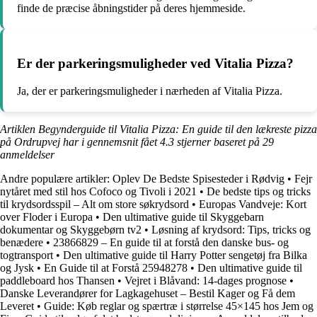
finde de præcise åbningstider på deres hjemmeside.
Er der parkeringsmuligheder ved Vitalia Pizza?
Ja, der er parkeringsmuligheder i nærheden af Vitalia Pizza.
Artiklen Begynderguide til Vitalia Pizza: En guide til den lækreste pizza
på Ordrupvej har i gennemsnit fået
4.3
stjerner baseret på
29
anmeldelser
Andre populære artikler:
Oplev De Bedste Spisesteder i Rødvig
•
Fejr
nytåret med stil hos Cofoco og Tivoli i 2021
•
De bedste tips og tricks
til krydsordsspil – Alt om store søkrydsord
•
Europas Vandveje: Kort
over Floder i Europa
•
Den ultimative guide til Skyggebarn
dokumentar og Skyggebørn tv2
•
Løsning af krydsord: Tips, tricks og
benædere
•
23866829 – En guide til at forstå den danske bus- og
togtransport
•
Den ultimative guide til Harry Potter sengetøj fra Bilka
og Jysk
•
En Guide til at Forstå 25948278
•
Den ultimative guide til
paddleboard hos Thansen
•
Vejret i Blåvand: 14-dages prognose
•
Danske Leverandører for Lagkagehuset – Bestil Kager og Få dem
Leveret
•
Guide: Køb reglar og spærtræ i størrelse 45×145 hos Jem og