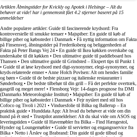
Artiklen Åbningstider for Kvickly og Apotek i Helsinge – Alt du
behøver at vide! har i gennemsnit fået
4.2
stjerner baseret på
15
anmeldelser
Andre populære artikler:
Guide til fascinerende krydsord: Fra
kontroversielle til smukke temaer
•
Majspiber: En guide til køb af
billige piber og købssteder i Danmark
•
Få nyttig information om Fakta
på Finsensvej, åbningstider på Frederiksberg og beliggenheden af
Fakta på Peter Bangs Vej 24
•
En guide til Ikea køkken overskabe og
underskabe til dit køkken
•
Den ultimative guide til paddleboard hos
Thansen
•
Den ultimative guide til Grindsted – Ekspert tips til Punkt 1
•
Guide til at løse krydsord med digt-synonymer, elegi-synonymer, og
kryds-relaterede emner
•
Anne Holch Povlsen: Alt om hendes familie
og børn
•
Guide til de bedste pizzaer og italienske restauranter i
Sønderborg
•
De bedste tilbehør til din grill – Få det perfekte overtræk,
gasgrill og meget mere!
•
Flensborg Vejr: 14-dages prognose fra DMI
(Danmarks Meteorologiske Institut)
•
Majspiber: En guide til køb af
billige piber og købssteder i Danmark
•
Fejr nytåret med stil hos
Cofoco og Tivoli i 2021
•
Vinduesfolie til Bilka og Ballerup – En
praktisk guide
•
Hunddata App: Alt hvad du behøver at vide om din
hund på ét sted
•
Trustpilot anmeldelser: Alt du skal vide om ASOS og
leveringstiden
•
Guide til Havemøbler fra Bilka – Find Hængestol,
Hynder og Loungemøbler
•
Guide til servietter og engangsservice fra
Bilka
•
Netto i Årslev og Brabrand: Din guide til gode tilbud og